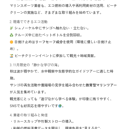
マリンスポーツ業者も、エコ燃料の導入や再利用資材の活用、ビーチ
クリーンの実施など、さまざまな取り組みを始めています。
2. 現場でできるエコ活動
シュノーケル中にサンゴへ触れない・立たない。
クルーズ中に出たペットボトルを分別回収。
日焼け止めは
リーフセーフ成分
を使用（環境に優しい日焼け止
め）。
ビーチクリーンイベントに参加して観光＋地域貢献。
3. 11月限定の「静かな学びの海」
秋は波が穏やかで、水中観察や生態学的なガイドツアーに適した時
期。
サンゴの再生活動や養殖場の見学を組み合わせた
教育型マリンツアー
が人気を集めています。
観光客にとっても「遊びながら学べる体験」が印象に残りやすく、
SNSでも好反応を得やすいです
。
4. 業者の取り組みと発信
・リユースカップや竹製ストローの導入。
・船舶の燃料消費データを開示し、環境負荷を“見える化”。