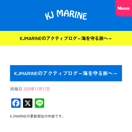
KJMARINEのアクティブログ～海を守る旅へ～
KJMARINEのアクティブログ～海を守る旅へ～
投稿日
2025年11月17日
F
X
Li
ac
ne
KJMARINEの更新担当の中西です。
e
b