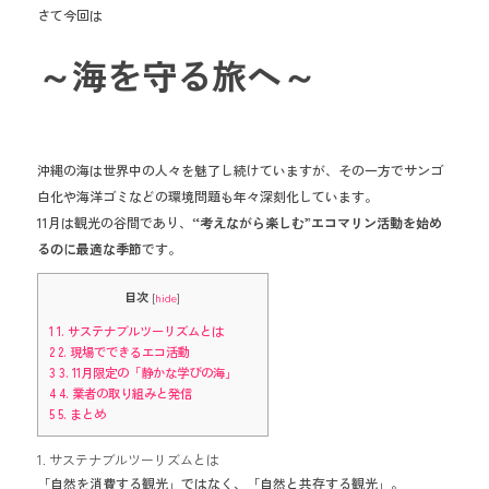
さて今回は
o
ok
～海を守る旅へ～
沖縄の海は世界中の人々を魅了し続けていますが、その一方でサンゴ
白化や海洋ゴミなどの環境問題も年々深刻化しています。
11月は観光の谷間であり、
“考えながら楽しむ”エコマリン活動を始め
るのに最適な季節
です。
目次
[
hide
]
1
1. サステナブルツーリズムとは
2
2. 現場でできるエコ活動
3
3. 11月限定の「静かな学びの海」
4
4. 業者の取り組みと発信
5
5. まとめ
1. サステナブルツーリズムとは
「自然を消費する観光」ではなく、「自然と共存する観光」。