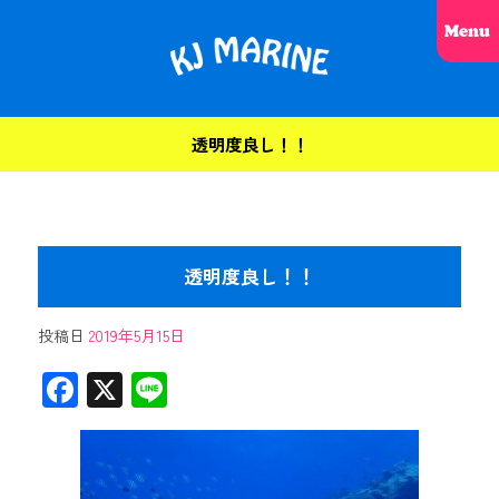
透明度良し！！
透明度良し！！
投稿日
2019年5月15日
F
X
Li
ac
ne
e
b