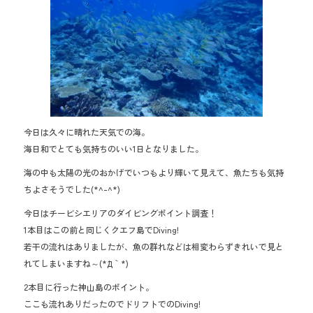
o
ok
今日は久々に晴れた天気での海。
海日和でとても気持ちのいい1日となりました。
海の中も太陽の光のおかげでいつもより輝いて見えて、魚たちも気持
ちよさそうでした(*^-^*)
今日はチービシエリアのダイビングポイント調査！
1本目はこの前と同じくクエフ島でDiving!
若干の流れはありましたが、魚の群れなどは相変わらずきれいで見と
れてしまいますね～(*´Д｀*)
2本目に行った神山島のポイント。
ここも流れありだったのでドリフトでのDiving!