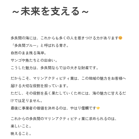
o
～未来を支える～
ok
多良間の海には、これからも多くの人を惹きつける力があります
「多良間ブルー」と呼ばれる青さ。
自然のまま残る海岸。
サンゴや魚たちとの出会い。
こうした魅力は、多良間ならではの大きな財産です。
だからこそ、マリンアクティビティ業は、この地域の魅力をお客様へ
届ける大切な役割を担っています。
ただし、その役割を長く果たしていくためには、海の魅力に甘えるだ
けでは足りません。
最後に事業者の価値を決めるのは、やはり
信頼
です
これからの多良間のマリンアクティビティ業に求められるのは、
楽しいこと。
映えること。