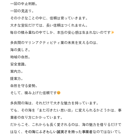
一回の中止判断。
一回の見送り。
その小さなことの中に、信頼は育っていきます。
大きな宣伝だけでは、長い信頼はつくれません。
毎日の積み重ねの中でしか、本当の安心感は生まれないのです
多良間のマリンアクティビティ業の未来を支えるのは、
海の美しさ。
地域の自然。
安全意識。
案内力。
提案力。
自然を守る姿勢。
そして、積み上げた信頼です
多良間の海は、それだけで大きな魅力を持っています。
でも、その海を「また行きたい思い出」に変えられるかどうかは、事
業者の在り方にかかっています。
だからこそ、これからも長く愛されるのは、海の魅力を借りるだけで
はなく、
その海にふさわしい誠実さを持った事業者
なのではないでし