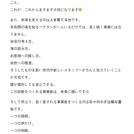
こと。
これが、これからますます大切になります
また、未来を支えるのは
人を育てる力
です。
多良間の海を知るベテランが一人いるだけでは、長く続く事業にはな
りません。
安全の考え方。
海の読み方。
お客様への接し方。
自然への敬意。
そうしたものを若い世代や新しいスタッフへきちんと伝えていくこと
が大切です。
誰が案内しても安心できる。
この状態をつくれる事業者は、未来に強いです
そして何より、長く愛される事業者をつくるのは
日々の小さな積み重
ね
です。
一つの説明。
一つの声かけ。
一つの判断。