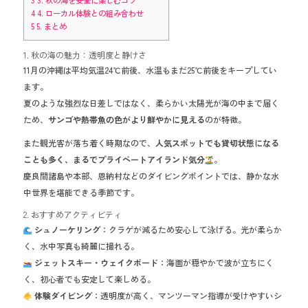
3
3. 秋の海を安全に楽しむコツ
4
4. ローカル体験との組み合わせ
5
5. まとめ
1. 秋の海の魅力：透明度と静けさ
11月の沖縄は平均気温24℃前後、水温もまだ25℃前後をキープしてい
ます。
夏のような強烈な日差しではなく、柔らかい太陽光が海の中まで届く
ため、
サンゴや熱帯魚の色がより鮮やかに見える
のが特徴。
また観光客が落ち着く時期なので、
人気スポットでも貸切状態になる
ことも多く、まるでプライベートアイランド気分
。
慶良間諸島や本部、恩納村などのダイビングポイントでは、静かな水
中世界を堪能できる季節です。
2. おすすめアクティビティ
シュノーケリング
：クラゲが減るため安心して泳げる。光が柔らか
く、水中写真も綺麗に撮れる。
ジェットスキー・ウェイクボード
：海面が穏やかで波が立ちにく
く、初心者でも安定して楽しめる。
体験ダイビング
：透明度が高く、マンツーマン指導が受けやすいシ