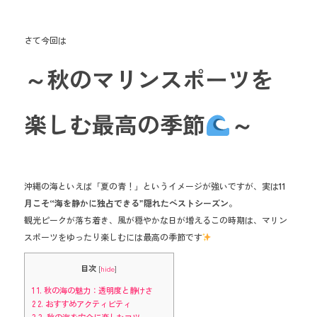
e
b
さて今回は
o
ok
～秋のマリンスポーツを
楽しむ最高の季節
～
沖縄の海といえば「夏の青！」というイメージが強いですが、実は
11
月こそ“海を静かに独占できる”隠れたベストシーズン
。
観光ピークが落ち着き、風が穏やかな日が増えるこの時期は、マリン
スポーツをゆったり楽しむには最高の季節です
目次
[
hide
]
1
1. 秋の海の魅力：透明度と静けさ
2
2. おすすめアクティビティ