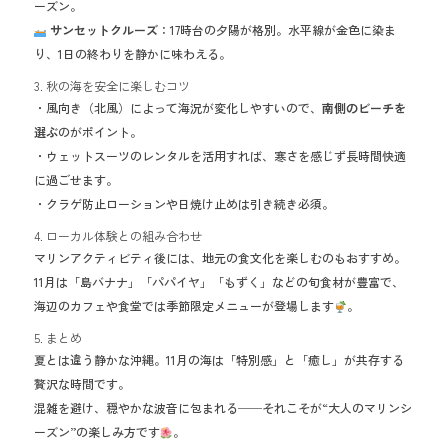
ーズン。
サンセットクルーズ
：17時台の夕陽が格別。水平線が金色に染ま
り、1日の終わりを静かに味わえる。
3. 秋の海を安全に楽しむコツ
・風向き（北風）によって海況が変化しやすいので、
南側のビーチを
選ぶ
のがポイント。
・ウェットスーツのレンタルを活用すれば、寒さを感じず長時間快適
に過ごせます。
・クラゲ防止ローションや日焼け止めは引き続き必須。
4. ローカル体験との組み合わせ
マリンアクティビティ後には、地元の食文化を楽しむのもおすすめ。
11月は「島バナナ」「パパイヤ」「もずく」などの旬食材が豊富で、
海辺のカフェや食堂では季節限定メニューが登場します
。
5. まとめ
夏とは違う静かな沖縄。11月の海は「特別感」と「癒し」が共存する
贅沢な時間です。
混雑を避け、穏やかな波音に包まれる──それこそが“大人のマリンシ
ーズン”の楽しみ方です
。