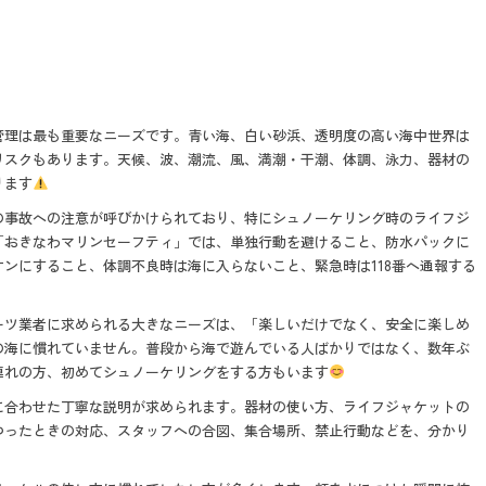
管理は最も重要なニーズです。青い海、白い砂浜、透明度の高い海中世界は
リスクもあります。天候、波、潮流、風、満潮・干潮、体調、泳力、器材の
ります
の事故への注意が呼びかけられており、特にシュノーケリング時のライフジ
「おきなわマリンセーフティ」では、単独行動を避けること、防水パックに
ンにすること、体調不良時は海に入らないこと、緊急時は118番へ通報する
ーツ業者に求められる大きなニーズは、「楽しいだけでなく、安全に楽しめ
の海に慣れていません。普段から海で遊んでいる人ばかりではなく、数年ぶ
連れの方、初めてシュノーケリングをする方もいます
に合わせた丁寧な説明が求められます。器材の使い方、ライフジャケットの
つったときの対応、スタッフへの合図、集合場所、禁止行動などを、分かり