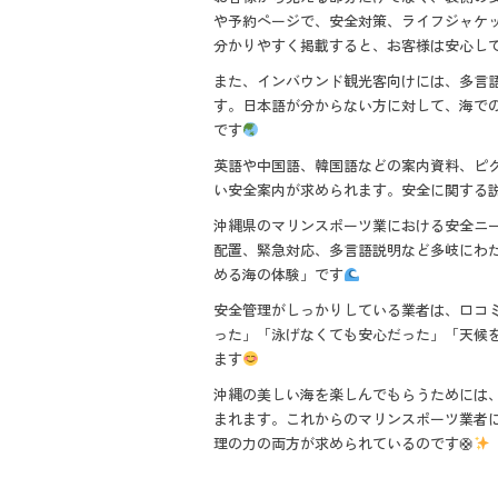
や予約ページで、安全対策、ライフジャケ
分かりやすく掲載すると、お客様は安心し
また、インバウンド観光客向けには、多言
す。日本語が分からない方に対して、海で
です
英語や中国語、韓国語などの案内資料、ピ
い安全案内が求められます。安全に関する
沖縄県のマリンスポーツ業における安全ニ
配置、緊急対応、多言語説明など多岐にわ
める海の体験」です
安全管理がしっかりしている業者は、口コ
った」「泳げなくても安心だった」「天候
ます
沖縄の美しい海を楽しんでもらうためには
まれます。これからのマリンスポーツ業者
理の力の両方が求められているのです🛟