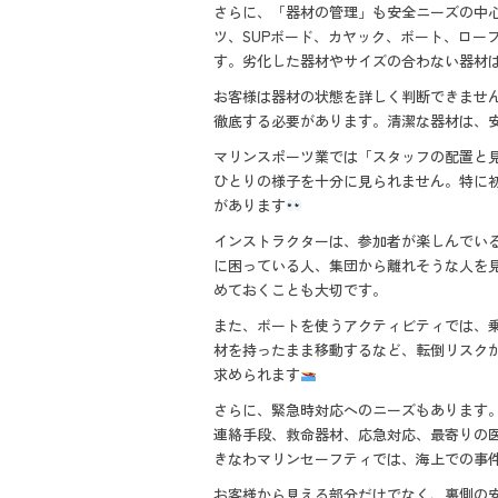
さらに、「器材の管理」も安全ニーズの中
ツ、SUPボード、カヤック、ボート、ロー
す。劣化した器材やサイズの合わない器材
お客様は器材の状態を詳しく判断できませ
徹底する必要があります。清潔な器材は、
マリンスポーツ業では「スタッフの配置と
ひとりの様子を十分に見られません。特に
があります
インストラクターは、参加者が楽しんでい
に困っている人、集団から離れそうな人を
めておくことも大切です。
また、ボートを使うアクティビティでは、
材を持ったまま移動するなど、転倒リスク
求められます
さらに、緊急時対応へのニーズもあります
連絡手段、救命器材、応急対応、最寄りの
きなわマリンセーフティでは、海上での事件
お客様から見える部分だけでなく、裏側の