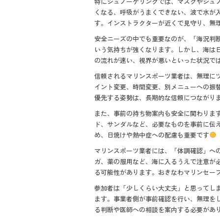
特にシュノーケリングでは、マスクやシュ
くなる、呼吸がうまくできない、波で水が
す。インストラクターが近くで見守り、無
安全ニーズの中でも重要なのが、「海況判
いう気持ちが強くなります。しかし、海は
の流れが速い、視界が悪いといった状況で
信頼されるマリンスポーツ業者は、無理に
イント変更、時間変更、別メニューへの振
優先する姿勢は、長期的な信頼につながりま
また、事前の持ち物案内も安全に関わりま
ド、サンダルなど、必要なものを事前に伝
め、日焼けや熱中症への配慮も重要です
マリンスポーツ業者には、「体調確認」へ
ガ、薬の服用など、海に入るうえで注意が
る可能性があります。おきなわマリンセー
参加者は「少しくらい大丈夫」と思ってし
ます。事業者側が事前確認を行い、無理を
る判断や医師への相談を案内する必要があ