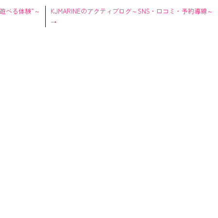
て遊べる体験”～
KJMARINEのアクティブログ～SNS・口コミ・予約導線～
→