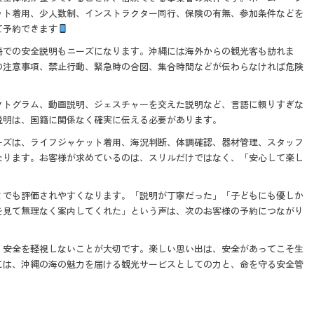
ット着用、少人数制、インストラクター同行、保険の有無、参加条件などを
て予約できます
語での安全説明もニーズになります。沖縄には海外からの観光客も訪れま
の注意事項、禁止行動、緊急時の合図、集合時間などが伝わらなければ危険
クトグラム、動画説明、ジェスチャーを交えた説明など、言語に頼りすぎな
説明は、国籍に関係なく確実に伝える必要があります。
ーズは、ライフジャケット着用、海況判断、体調確認、器材管理、スタッフ
たります。お客様が求めているのは、スリルだけではなく、「安心して楽し
ミでも評価されやすくなります。「説明が丁寧だった」「子どもにも優しか
を見て無理なく案内してくれた」という声は、次のお客様の予約につながり
、安全を軽視しないことが大切です。楽しい思い出は、安全があってこそ生
には、沖縄の海の魅力を届ける観光サービスとしての力と、命を守る安全管