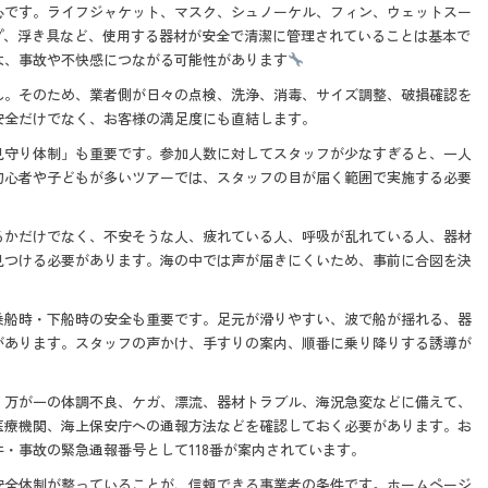
心です。ライフジャケット、マスク、シュノーケル、フィン、ウェットスー
プ、浮き具など、使用する器材が安全で清潔に管理されていることは基本で
は、事故や不快感につながる可能性があります
ん。そのため、業者側が日々の点検、洗浄、消毒、サイズ調整、破損確認を
安全だけでなく、お客様の満足度にも直結します。
見守り体制」も重要です。参加人数に対してスタッフが少なすぎると、一人
初心者や子どもが多いツアーでは、スタッフの目が届く範囲で実施する必要
るかだけでなく、不安そうな人、疲れている人、呼吸が乱れている人、器材
見つける必要があります。海の中では声が届きにくいため、事前に合図を決
乗船時・下船時の安全も重要です。足元が滑りやすい、波で船が揺れる、器
があります。スタッフの声かけ、手すりの案内、順番に乗り降りする誘導が
。万が一の体調不良、ケガ、漂流、器材トラブル、海況急変などに備えて、
医療機関、海上保安庁への通報方法などを確認しておく必要があります。お
・事故の緊急通報番号として118番が案内されています。
安全体制が整っていることが、信頼できる事業者の条件です。ホームページ