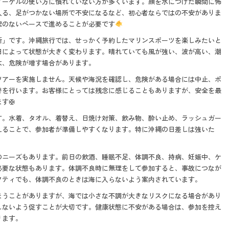
ノーケルの使い方に慣れていない方が多くいます。顔を水につけた瞬間に怖
入る、足がつかない場所で不安になるなど、初心者ならではの不安がありま
理のないペースで進めることが必要です
断」です。沖縄旅行では、せっかく予約したマリンスポーツを楽しみたいと
日によって状態が大きく変わります。晴れていても風が強い、波が高い、潮
は、危険が増す場合があります。
ツアーを実施しません。天候や海況を確認し、危険がある場合には中止、ポ
替を行います。お客様にとっては残念に感じることもありますが、安全を最
す🛟
す。水着、タオル、着替え、日焼け対策、飲み物、酔い止め、ラッシュガー
えることで、参加者が準備しやすくなります。特に沖縄の日差しは強いた
のニーズもあります。前日の飲酒、睡眠不足、体調不良、持病、妊娠中、ケ
必要な状態もあります。体調不良時に無理をして参加すると、事故につなが
フティでも、体調不良のときは海に入らないよう案内されています。
まうことがありますが、海では小さな不調が大きなリスクになる場合があり
しないよう促すことが大切です。健康状態に不安がある場合は、参加を控え
ります。