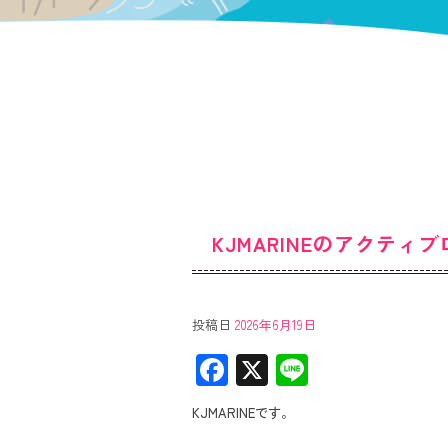
KJMARINEのアクティ
投稿日
2026年6月19日
F
X
Li
ac
ne
KJMARINEです。
e